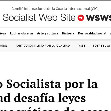
Comité Internacional de la Cuarta Internacional
(
CICI
)
ivas
Luchas obreras
Arte y cultura
Historia
Desigualdad social
IONAL
PARTIDO SOCIALISTA POR LA IGUALDAD
IYSSE
SOBRE EL W
 Socialista por la
ad desafía leyes