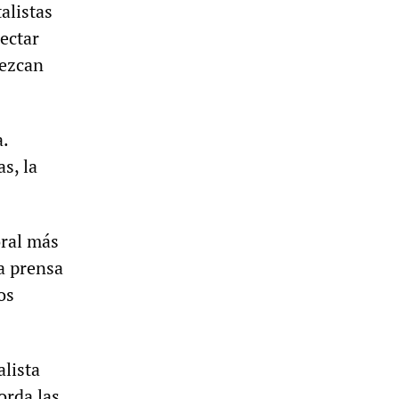
alistas
ectar
rezcan
a.
s, la
oral más
a prensa
os
alista
orda las