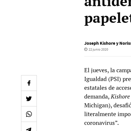
antide
papele
Joseph Kishore y Noris
22 junio 2020
El jueves, la camp
Igualdad (PSI) pr
estatales de acces
demanda,
Kishore
Michigan), desafió
literalmente impo
coronavirus”.