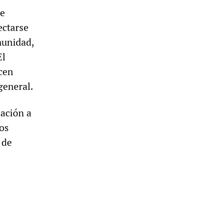
ue
ectarse
munidad,
El
acen
general.
lación a
los
 de