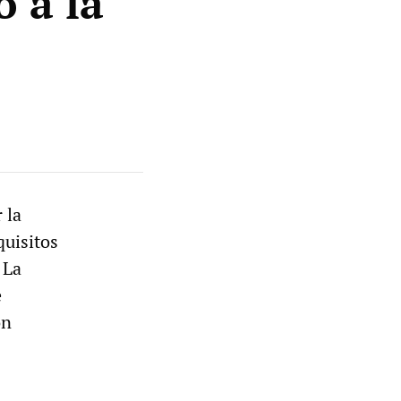
 a la
 la
quisitos
 La
e
on