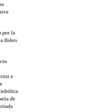
as
siva
 por la
 a Biden
icas
isma a
e
imbólica
paña de
entada