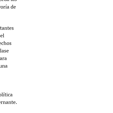
yoría de
tantes
el
rechos
lase
ara
 una
lítica
ernante.