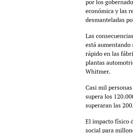
por los gobernador
económica y las r
desmanteladas por
Las consecuencias
está aumentando r
rápido en las fábr
plantas automotri
Whitmer.
Casi mil persona
supera los 120.00
superaran las 200.
El impacto físico
social para millo