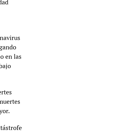
idad
onavirus
agando
o en las
bajo
ertes
 muertes
yor.
tástrofe