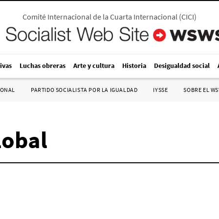
Comité Internacional de la Cuarta Internacional
(
CICI
)
ivas
Luchas obreras
Arte y cultura
Historia
Desigualdad social
IONAL
PARTIDO SOCIALISTA POR LA IGUALDAD
IYSSE
SOBRE EL W
lobal