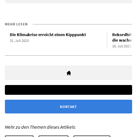
MEHR LESEN
Die Klimakrise erreicht einen Kipppunkt
Rekordhitzew
die wachsen
31. Juli 2023
16. Juli 2023
KONTAKT
Mehr zu den Themen dieses Artikels: