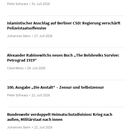
Peter Schwarz
•
31. Juli 2026
Islamistischer Anschlag auf Berliner CSD: Regierung verschärft
Polizeistaatsoffensive
Johannes Stern
•
27. Juli 2026
Alexander Rabinowitchs neues Buch „The Bolsheviks Survive:
Petrograd 1919“
Clara Weiss
•
24. Juli 2026
100. Ausgabe „Die Anstalt“ – Zensur und Selbstzensur
Peter Schwarz
•
22. Juli 2026
Bundeswehr verdoppelt Heimatschutzdivision: Krieg nach
außen, Militärstaat nach innen
Johannes Stern
•
21. Juli 2026