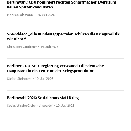
Berlinwahl: CDU nominiert rechten Scharfmacher Evers zum
neuen Spitzenkandidaten
Markus Salzmann
•
20. Juli 2026
SGP-Video: „Alle Bundestagsparteien schüren die Kriegspolitik.
Wir nicht.“
Christoph Vandreier
•
14. Juli 2026
Berliner CDU-SPD-Regierung verwandelt die deutsche
Hauptstadt in ein Zentrum der Kriegsproduktion
Stefan Steinberg
•
10. Juli 2026
Berlinwahl 2026: Sozialismus statt Krieg
Sozialistische Gleichheitspartei
•
10. Juli 2026