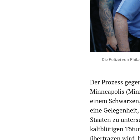
Die Polizei von Phil
Der Prozess gege
Minneapolis (Minn
einem Schwarzen, 
eine Gelegenheit,
Staaten zu unters
kaltblütigen Tötu
übertragen wird,