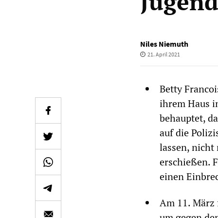
Jugend
Niles Niemuth
21. April 2021
Betty Francoi
ihrem Haus in
behauptet, da
auf die Poliz
lassen, nicht
erschießen. F
einen Einbre
Am 11. März 
um gegen den