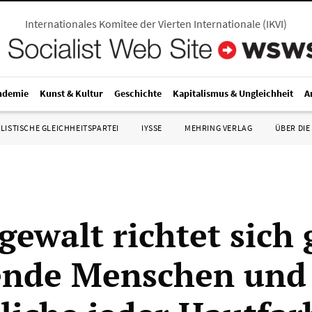
Internationales Komitee der Vierten Internationale
(
IKVI
)
ndemie
Kunst & Kultur
Geschichte
Kapitalismus & Ungleichheit
A
LISTISCHE GLEICHHEITSPARTEI
IYSSE
MEHRING VERLAG
ÜBER DIE
igewalt richtet sich
ende Menschen und