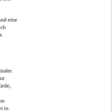
and eine
ich
s
Kinder
tor
ürde,
em
i in