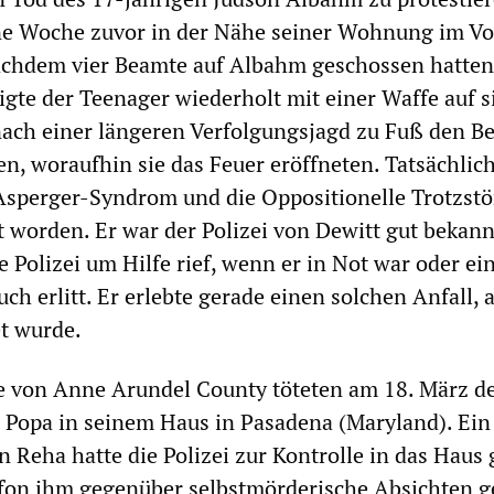
e Woche zuvor in der Nähe seiner Wohnung im Vo
achdem vier Beamte auf Albahm geschossen hatte
eigte der Teenager wiederholt mit einer Waffe auf s
ach einer längeren Verfolgungsjagd zu Fuß den Be
sen, woraufhin sie das Feuer eröffneten. Tatsächli
 Asperger-Syndrom und die Oppositionelle Trotzst
t worden. Er war der Polizei von Dewitt gut bekann
ie Polizei um Hilfe rief, wenn er in Not war oder e
 erlitt. Er erlebte gerade einen solchen Anfall, a
et wurde.
e von Anne Arundel County töteten am 18. März d
 Popa in seinem Haus in Pasadena (Maryland). Ein 
 Reha hatte die Polizei zur Kontrolle in das Haus
fon ihm gegenüber selbstmörderische Absichten ge