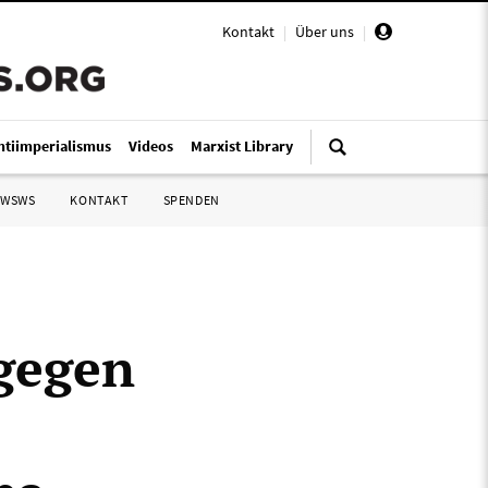
Kontakt
|
Über uns
|
ntiimperialismus
Videos
Marxist Library
 WSWS
KONTAKT
SPENDEN
 gegen