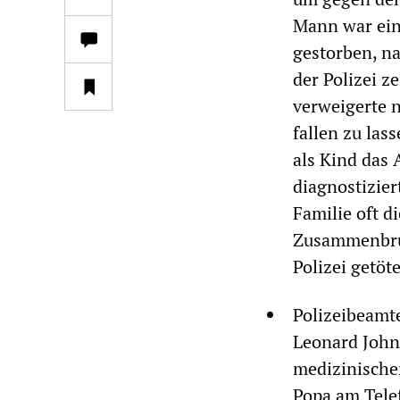
Mann war ein
gestorben, n
der Polizei z
verweigerte n
fallen zu las
als Kind das
diagnostizier
Familie oft d
Zusammenbruch
Polizei getöt
Polizeibeamt
Leonard John
medizinischen
Popa am Tele