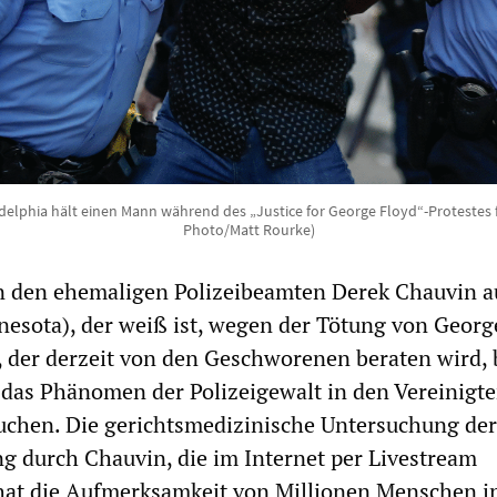
adelphia hält einen Mann während des „Justice for George Floyd“-Protestes fe
Photo/Matt Rourke)
n den ehemaligen Polizeibeamten Derek Chauvin a
esota), der weiß ist, wegen der Tötung von Georg
der derzeit von den Geschworenen beraten wird, 
 das Phänomen der Polizeigewalt in den Vereinigt
uchen. Die gerichtsmedizinische Untersuchung der
ng durch Chauvin, die im Internet per Livestream
 hat die Aufmerksamkeit von Millionen Menschen i