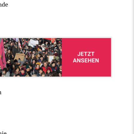
nde
n
nie