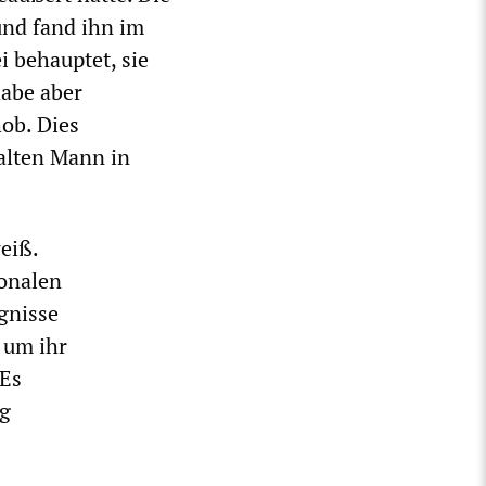
und fand ihn im
i behauptet, sie
habe aber
hob. Dies
 alten Mann in
eiß.
ionalen
ignisse
e um ihr
 Es
ig