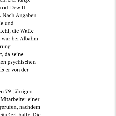
rort Dewitt
n. Nach Angaben
ie und
fehl, die Waffe
ch war bei Albahm
örung
t, da seine
inen psychischen
ls er von der
en 79-jährigen
Mitarbeiter einer
 gerufen, nachdem
äußert hatte. Die