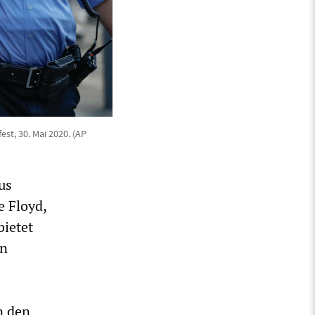
st, 30. Mai 2020. (AP
us
e Floyd,
bietet
en
n den