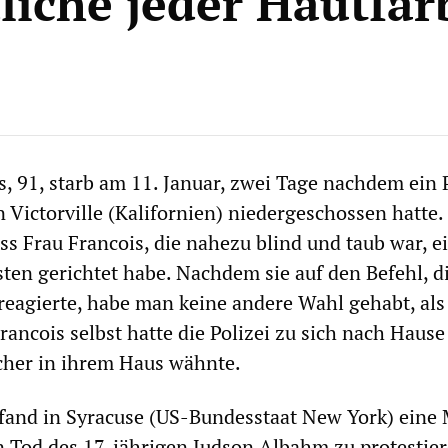
liche jeder Hautfar
s, 91, starb am 11. Januar, zwei Tage nachdem ein Po
 Victorville (Kalifornien) niedergeschossen hatte. 
ss Frau Francois, die nahezu blind und taub war, ei
isten gerichtet habe. Nachdem sie auf den Befehl, d
 reagierte, habe man keine andere Wahl gehabt, als 
rancois selbst hatte die Polizei zu sich nach Hause 
cher in ihrem Haus wähnte.
fand in Syracuse (US-Bundesstaat New York) eine 
 Tod des 17-jährigen Judson Albahm zu protestier