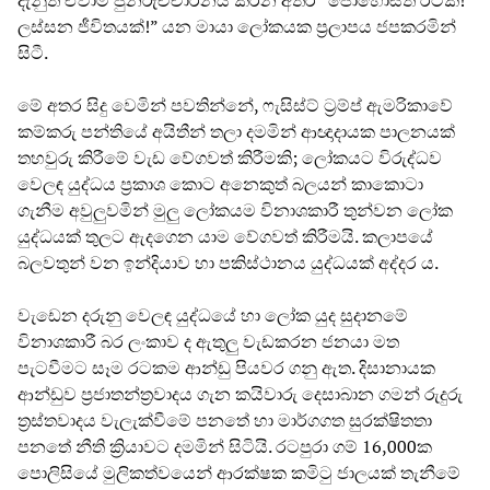
ලස්සන ජීවිතයක්!” යන මායා ලෝකයක ප්‍රලාපය ජපකරමින්
සිටී.
මේ අතර සිදු වෙමින් පවතින්නේ, ෆැසිස්ට් ට්‍රම්ප් ඇමරිකාවේ
කම්කරු පන්තියේ අයිතීන් තලා දමමින් ආඥාදායක පාලනයක්
තහවුරු කිරීමේ වැඩ වේගවත් කිරීමකි; ලෝකයට විරුද්ධව
වෙලඳ යුද්ධය ප්‍රකාශ කොට අනෙකුත් බලයන් කාකොටා
ගැනීම අවුලුවමින් මුලු ලෝකයම විනාශකාරී තුන්වන ලෝක
යුද්ධයක් තුලට ඇදගෙන යාම වේගවත් කිරීමයි. කලාපයේ
බලවතුන් වන ඉන්දියාව හා පකිස්ථානය යුද්ධයක් අද්දර ය.
වැඩෙන දරුනු වෙලඳ යුද්ධයේ හා ලෝක යුද සුදානමේ
විනාශකාරී බර ලංකාව ද ඇතුලු වැඩකරන ජනයා මත
පැටවීමට සෑම රටකම ආන්ඩු පියවර ගනු ඇත. දිසානායක
ආන්ඩුව ප්‍රජාතන්ත්‍රවාදය ගැන කයිවාරු දෙසාබාන ගමන් රුදුරු
ත්‍රස්තවාදය වැලැක්වීමේ පනතේ හා මාර්ගගත සුරක්ෂිතතා
පනතේ නීති ක්‍රියාවට දමමින් සිටියි. රටපුරා ගම් 16,000ක
පොලිසියේ මුලිකත්වයෙන් ආරක්ෂක කමිටු ජාලයක් තැනීමේ