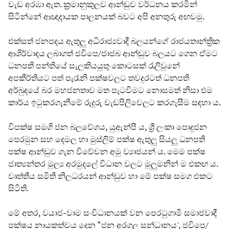
වැඩ අරඹා ඇත. ක්‍රමානුකුලව ආන්ඩුව වර්ධනය කරමින්
සිටින්නේ ආඥාදායක පාලනයක් බවට අපි අනතුරු අඟවමු.
එක්සත් ජනපදය ඇතුලු අධිරාජ්‍යවාදී බලයන්ගේ රාජයතාන්ත්‍රික
ආශිර්වාදය ලබාගත් ජවිපෙ/ජාජබ ආන්ඩුව බලයට ගෙන ඒමට
ධනපති පන්තියේ සැලකියයුතු කොටසක් රැලිවුනේ
අපකීර්තියට පත් පැරැනි පක්ෂවලට තවදුරටත් ධනපති
අර්බුදයේ බර මහජනතාව මත පැටවීමට නොසමත් නිසා එම
කාර්ය ඉටුකරගැනීමේ රුදුරු වැඩපිලිවෙලට කරගැසීම සඳහා ය.
විපක්ෂ සමගි ජන බලවේගය, යුඇන්පී ය, ශ්‍රී ලංකා පොදුජන
පෙරමුන සහ දෙමල හා මුස්ලිම් පක්ෂ ඇතුලු සියලු ධනපති
පක්ෂ ආන්ඩුව ගැන විවේචන අමු ව්‍යාජයන් ය. මෙම පක්ෂ
ජාත්‍යන්තර මුල්‍ය අරමුදලේ විධාන වලට මුලුමනින් ම එකඟ ය.
වෘත්තීය සමිති නිලධරයන් ආන්ඩුව හා මේ පක්ෂ සමග එකට
සිටිති.
මේ අතර, වයාජ-වාම සංවිධානයක් වන පෙරටුගාමී සමාජවාදී
පක්ෂය නායකත්වය දෙන “ජන අරගල සන්ධානය', ජවිපෙ/