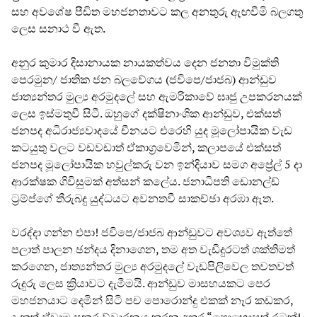
සහ අවශේෂ පීඩිත මහජනතාවට කල අනතුරු ඇඟවීමි බලගතු
ලෙස සනාථ වී ඇත.
අනුර කුමාර දිසානායක නායකත්වය දෙන ජනතා විමුක්ති
පෙරමුන/ ජාතික ජන බලවේගය (ජවිපෙ/ජාජබ) ආන්ඩුව
ජාත්‍යන්තර මුල්‍ය අරමුදලේ සහ ඇමරිකාවේ ඝෘජු උපකරනයක්
ලෙස ඉස්මතුවී සිටී. ඔහුගේ දක්ෂිනාංශික ආන්ඩුව, එක්සත්
ජනපද අධිරාජ්‍යවාදයේ චීනයට එරෙහි යුද මූලෝපායික වැඩ
කටයුතු වලට වඩවඩාත් ඒකාග්‍රවෙමින්, කලාපයේ එක්සත්
ජනපද මූලෝපායික හවුල්කරු වන ඉන්දියාව සමග අප්‍රේල් 5 දා
ආරක්ෂක ගිවිසුමක් අත්සන් කලේය. ජනාධිපති ඩොනල්ඩ්
ට්‍රම්ප්ගේ තීරුබදු යුද්ධයට අවනතවී සාකච්ඡා අරඹා ඇත.
වරද්දා ගන්න එපා! ජවිපෙ/ජාජබ ආන්ඩුවට අවශ්‍යව ඇත්තේ
පලාත් පාලන ඡන්දය දිනාගෙන, තම අත වැඩිදුරටත් ශක්තිමත්
කරගෙන, ජාත්‍යන්තර මුල්‍ය අරමුදලේ වැඩපිලිවෙල තවතවත්
රුදුරු ලෙස ක්‍රියාවට දැමීමයි. ආන්ඩුව මාසහයකට පෙර
මහජනයාට දෙමින් සිටි පච පොරොන්දු එකක් නෑර කඩකර,
දැනුත් ඒවාම පුනරුච්චාරනය කරන අතර “පොහොසත් රටක්!