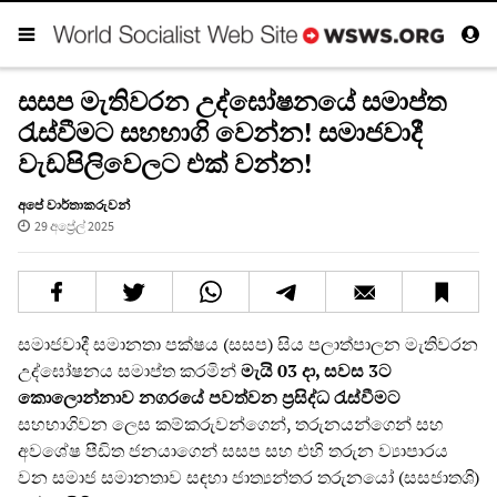
සසප මැතිවරන උද්ඝෝෂනයේ සමාප්ත
රැස්වීමට සහභාගි වෙන්න! සමාජවාදී
වැඩපිලිවෙලට එක් වන්න!
අපේ වාර්තාකරුවන්
29 අප්‍රේල් 2025
සමාජවාදී සමානතා පක්ෂය (සසප) සිය පලාත්පාලන මැතිවරන
උද්ඝෝෂනය සමාප්ත කරමින්
මැයි 03 දා, සවස 3ට
කොලොන්නාව නගරයේ පවත්වන ප්‍රසිද්ධ රැස්වීමට
සහභාගිවන ලෙස කම්කරුවන්ගෙන්, තරුනයන්ගෙන් සහ
අවශේෂ පීඩිත ජනයාගෙන් සසප සහ එහි තරුන ව්‍යාපාරය
වන සමාජ සමානතාව සඳහා ජාත්‍යන්තර තරුනයෝ (සසජාතශි)