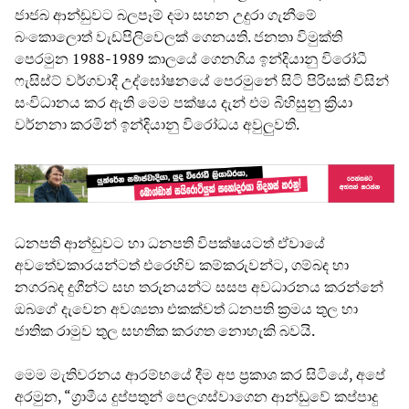
ජාජබ ආන්ඩුවට බලපෑම් දමා සහන උදුරා ගැනීමේ
බංකොලොත් වැඩපිලිවෙලක් ගෙනයති. ජනතා විමුක්ති
පෙරමුන 1988-1989 කාලයේ ගෙනගිය ඉන්දියානු විරෝධී
ෆැසිස්ට් වර්ගවාදී උද්ඝෝෂනයේ පෙරමුනේ සිටි පිරිසක් විසින්
සංවිධානය කර ඇති මෙම පක්ෂය දැන් එම බිහිසුනු ක්‍රියා
වර්නනා කරමින් ඉන්දියානු විරෝධය අවුලුවති.
ධනපති ආන්ඩුවට හා ධනපති විපක්ෂයටත් ඒවායේ
අවතේවකාරයන්ටත් එරෙහිව කම්කරුවන්ට, ගම්බද හා
නගරබද දුගීන්ට සහ තරුනයන්ට සසප අවධාරනය කරන්නේ
ඔබගේ දැවෙන අවශ්‍යතා එකක්වත් ධනපති ක්‍රමය තුල හා
ජාතික රාමුව තුල සහතික කරගත නොහැකි බවයි.
මෙම මැතිවරනය ආරම්භයේ දීම අප ප්‍රකාශ කර සිටියේ, අපේ
අරමුන, “ග්‍රාමීය දුප්පතුන් පෙලගස්වාගෙන ආන්ඩුවේ කප්පාදු