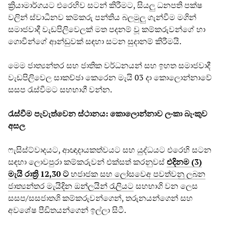
ක්‍රියාමාර්ගයට එරෙහිව සටන් කිරීමට, සියලු ධනපති පක්ෂ
වලින් ස්වාධීනව කම්කරු පන්තිය බලමුලු ගැන්වීම මගින්
සමාජවාදී වැඩපිලිවෙලක් මත පදනම් වූ කම්කරුවන්ගේ හා
ගොවීන්ගේ ආන්ඩුවක් සඳහා සටන සුදානම් කිරීමයි.
මෙම ජාත්‍යන්තර සහ ජාතික වර්ධනයන් සහ ඉහත සමාජවාදී
වැඩපිලිවෙල සාකච්ඡා කෙරෙන මැයි 03 දා කොලොන්නාවේ
සසප රැස්වීමට සහභාගී වන්න.
රැස්වීම පැවැත්වෙන ස්ථානය: කොලොන්නාව ලංකා බැංකුව
අසල
ෆැසිස්ට්වාදයට, ආඥාදායකත්වයට සහ යුද්ධයට එරෙහි සටන
සඳහා ලොවපුරා කම්කරුවන් එක්සත් කරනුවස්
එදිනම (3)
මැයි රාත්‍රි 12,30 ට
හජාජක සහ ලෝසවෙඅ පවත්වනු ලබන
ජාත්‍යන්තර මැයිදින ඔන්ලයින් රැලියට
සහභාගි වන ලෙස
සසප/සසජාතශි කම්කරුවන්ගෙන්, තරුනයන්ගෙන් සහ
අවශේෂ පීඩිතයන්ගෙන් ඉල්ලා සිටී.