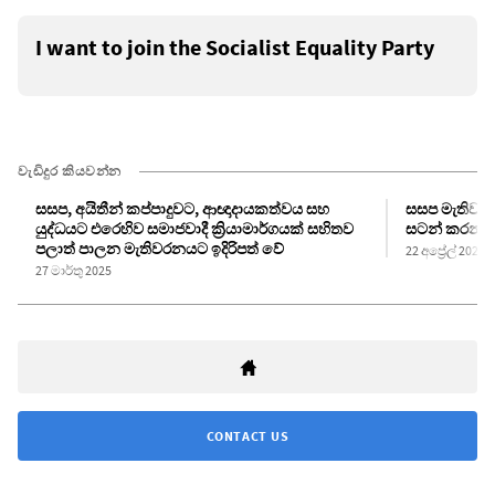
I want to join the Socialist Equality Party
වැඩිදුර කියවන්න
සසප, අයිතීන් කප්පාදුවට, ආඥාදායකත්වය සහ
සසප මැතිවරන
යුද්ධයට එරෙහිව සමාජවාදී ක්‍රියාමාර්ගයක් සහිතව
සටන් කරන්න
පලාත් පාලන මැතිවරනයට ඉදිරිපත් වේ
22 අප්‍රේල් 2025
27 මාර්තු 2025
CONTACT US