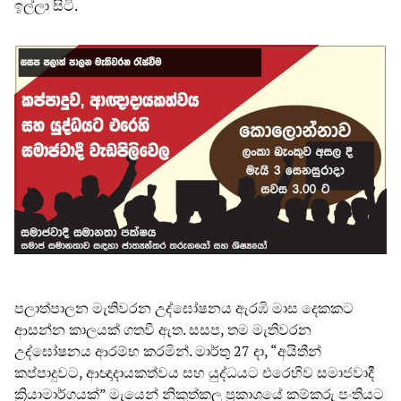
ඉල්ලා සිටි.
පලාත්පාලන මැතිවරන උද්ඝෝෂනය ඇරඹි මාස දෙකකට
ආසන්න කාලයක් ගතවී ඇත. සසප, තම මැතිවරන
උද්ඝෝෂනය ආරම්භ කරමින්. මාර්තු 27 දා, “අයිතීන්
කප්පාදුවට, ආඥාදායකත්වය සහ යුද්ධයට එරෙහිව සමාජවාදී
ක්‍රියාමාර්ගයක්” මැයෙන් නිකුත්කල ප්‍රකාශයේ කම්කරු පංතියට